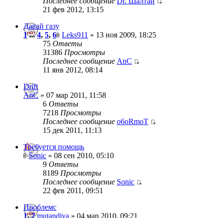
Последнее сообщение
Dr. Шалтай
21 фев 2012, 13:15
Давай газу
1
...
4
,
5
,
6
Leks911
» 13 ноя 2009, 18:25
75
Ответы
31386
Просмотры
Последнее сообщение
AnC
11 янв 2012, 08:14
Drift
AnC
» 07 мар 2011, 11:58
6
Ответы
7218
Просмотры
Последнее сообщение
o6oRmoT
15 дек 2011, 11:13
Требуется помощь
Sonic
» 08 сен 2010, 05:10
9
Ответы
8189
Просмотры
Последнее сообщение
Sonic
22 фев 2011, 09:51
Проблемс
1
,
2
mutandiva
» 04 мар 2010, 09:21