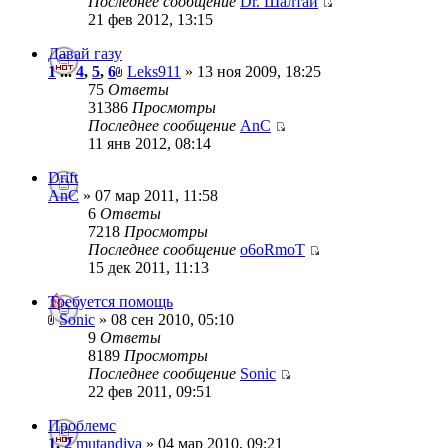
Последнее сообщение
Dr. Шалтай
21 фев 2012, 13:15
Давай газу
1
...
4
,
5
,
6
Leks911
» 13 ноя 2009, 18:25
75
Ответы
31386
Просмотры
Последнее сообщение
AnC
11 янв 2012, 08:14
Drift
AnC
» 07 мар 2011, 11:58
6
Ответы
7218
Просмотры
Последнее сообщение
o6oRmoT
15 дек 2011, 11:13
Требуется помощь
Sonic
» 08 сен 2010, 05:10
9
Ответы
8189
Просмотры
Последнее сообщение
Sonic
22 фев 2011, 09:51
Проблемс
1
,
2
mutandiva
» 04 мар 2010, 09:21