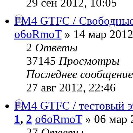
29 сен 2012, 10:05
FM4 GTFC / Свободные
o6oRmoT
» 14 мар 2012
2
Ответы
37145
Просмотры
Последнее сообщени
27 авг 2012, 22:46
FM4 GTFC / тестовый э
1
,
2
o6oRmoT
» 06 мар 
27
Ответы