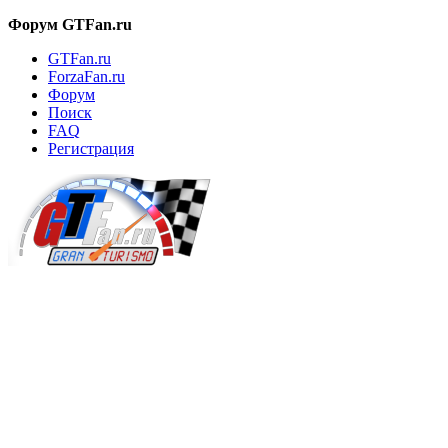
Форум GTFan.ru
GTFan.ru
ForzaFan.ru
Форум
Поиск
FAQ
Регистрация
Вход