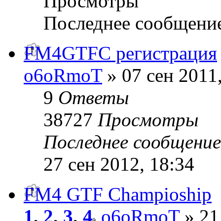
Просмотры
Последнее сообщени
FM4GTFC регистрация
o6oRmoT
» 07 сен 2011
9
Ответы
38727
Просмотры
Последнее сообщени
27 сен 2012, 18:34
FM4 GTF Champioship
1
,
2
,
3
,
4
o6oRmoT
» 21