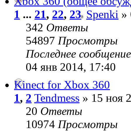
Xbox 360 (общее обсуж
1
...
21
,
22
,
23
Spenki
» 
342
Ответы
54897
Просмотры
Последнее сообщени
04 янв 2014, 17:40
Kinect for Xbox 360
1
,
2
Tendmess
» 15 ноя 2
20
Ответы
10974
Просмотры