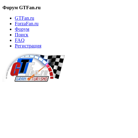
Форум GTFan.ru
GTFan.ru
ForzaFan.ru
Форум
Поиск
FAQ
Регистрация
Вход