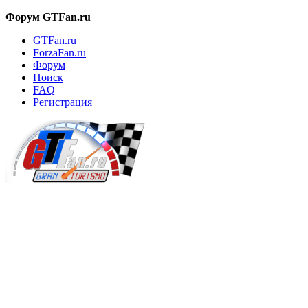
Форум GTFan.ru
GTFan.ru
ForzaFan.ru
Форум
Поиск
FAQ
Регистрация
Вход