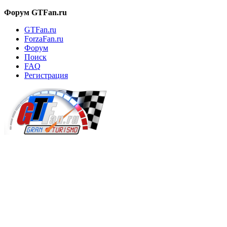
Форум GTFan.ru
GTFan.ru
ForzaFan.ru
Форум
Поиск
FAQ
Регистрация
Вход