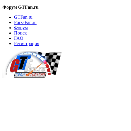
Форум GTFan.ru
GTFan.ru
ForzaFan.ru
Форум
Поиск
FAQ
Регистрация
Вход