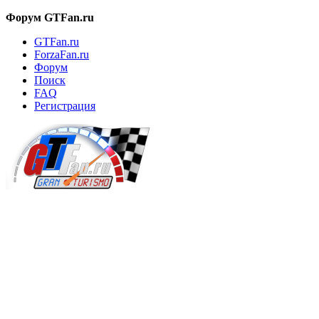
Форум GTFan.ru
GTFan.ru
ForzaFan.ru
Форум
Поиск
FAQ
Регистрация
Вход