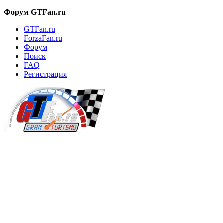
Форум GTFan.ru
GTFan.ru
ForzaFan.ru
Форум
Поиск
FAQ
Регистрация
Вход