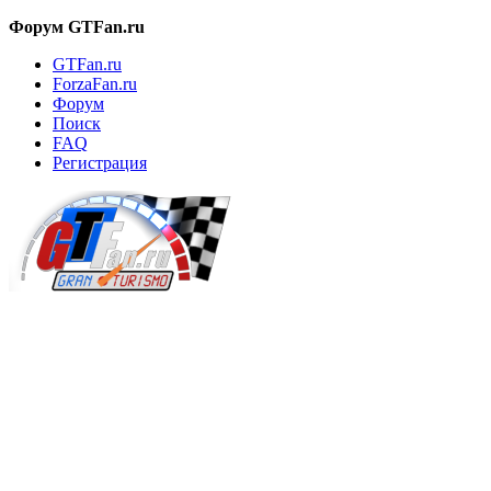
Форум GTFan.ru
GTFan.ru
ForzaFan.ru
Форум
Поиск
FAQ
Регистрация
Вход