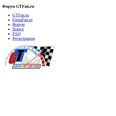
Форум GTFan.ru
GTFan.ru
ForzaFan.ru
Форум
Поиск
FAQ
Регистрация
Вход