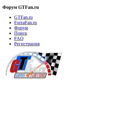
Форум GTFan.ru
GTFan.ru
ForzaFan.ru
Форум
Поиск
FAQ
Регистрация
Вход