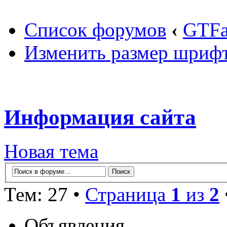
Список форумов
‹
GTF
Изменить размер шриф
Информация сайта
Новая тема
Тем: 27 •
Страница
1
из
2
Объявления