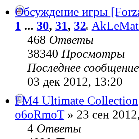
Обсуждение игры [Forza
1
...
30
,
31
,
32
AkLeMat
468
Ответы
38340
Просмотры
Последнее сообщени
03 дек 2012, 13:20
FM4 Ultimate Collection
o6oRmoT
» 23 сен 2012
4
Ответы