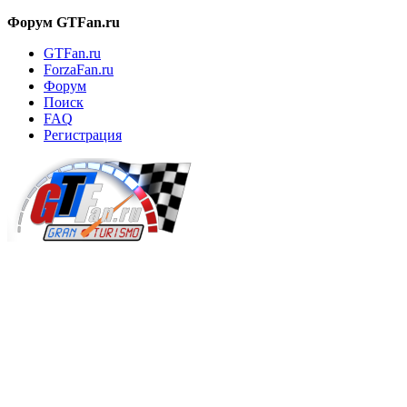
Форум GTFan.ru
GTFan.ru
ForzaFan.ru
Форум
Поиск
FAQ
Регистрация
Вход