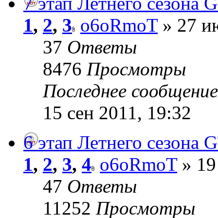
7 этап Летнего сезона G
1
,
2
,
3
o6oRmoT
» 27 и
37
Ответы
8476
Просмотры
Последнее сообщени
15 сен 2011, 19:32
6 этап Летнего сезона G
1
,
2
,
3
,
4
o6oRmoT
» 19
47
Ответы
11252
Просмотры