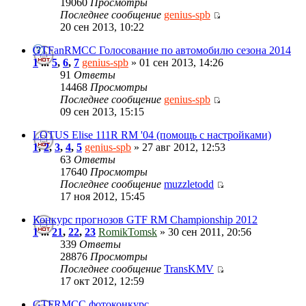
19060
Просмотры
Последнее сообщение
genius-spb
20 сен 2013, 10:22
GTFanRMCC Голосование по автомобилю сезона 2014
1
...
5
,
6
,
7
genius-spb
» 01 сен 2013, 14:26
91
Ответы
14468
Просмотры
Последнее сообщение
genius-spb
09 сен 2013, 15:15
LOTUS Elise 111R RM '04 (помощь с настройками)
1
,
2
,
3
,
4
,
5
genius-spb
» 27 авг 2012, 12:53
63
Ответы
17640
Просмотры
Последнее сообщение
muzzletodd
17 ноя 2012, 15:45
Конкурс прогнозов GTF RM Championship 2012
1
...
21
,
22
,
23
RomikTomsk
» 30 сен 2011, 20:56
339
Ответы
28876
Просмотры
Последнее сообщение
TransKMV
17 окт 2012, 12:59
GTFRMCC фотоконкурс