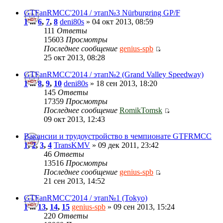
GTFanRMCC'2014 / этап№3 Nürburgring GP/F
1
...
6
,
7
,
8
deni80s
» 04 окт 2013, 08:59
111
Ответы
15603
Просмотры
Последнее сообщение
genius-spb
25 окт 2013, 08:28
GTFanRMCC'2014 / этап№2 (Grand Valley Speedway)
1
...
8
,
9
,
10
deni80s
» 18 сен 2013, 18:20
145
Ответы
17359
Просмотры
Последнее сообщение
RomikTomsk
09 окт 2013, 12:43
Вакансии и трудоустройство в чемпионате GTFRMCC
1
,
2
,
3
,
4
TransKMV
» 09 дек 2011, 23:42
46
Ответы
13516
Просмотры
Последнее сообщение
genius-spb
21 сен 2013, 14:52
GTFanRMCC'2014 / этап№1 (Tokyo)
1
...
13
,
14
,
15
genius-spb
» 09 сен 2013, 15:24
220
Ответы