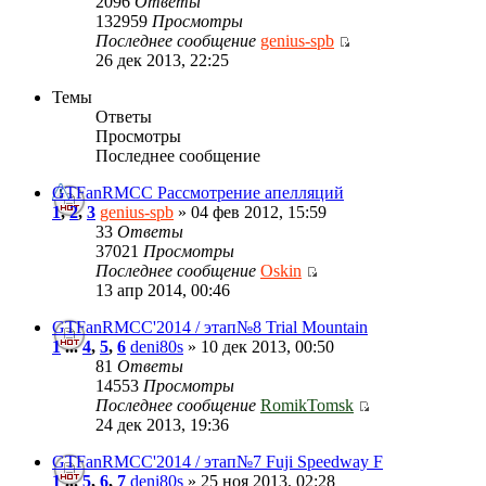
2096
Ответы
132959
Просмотры
Последнее сообщение
genius-spb
26 дек 2013, 22:25
Темы
Ответы
Просмотры
Последнее сообщение
GTFanRMCC Рассмотрение апелляций
1
,
2
,
3
genius-spb
» 04 фев 2012, 15:59
33
Ответы
37021
Просмотры
Последнее сообщение
Oskin
13 апр 2014, 00:46
GTFanRMCC'2014 / этап№8 Trial Mountain
1
...
4
,
5
,
6
deni80s
» 10 дек 2013, 00:50
81
Ответы
14553
Просмотры
Последнее сообщение
RomikTomsk
24 дек 2013, 19:36
GTFanRMCC'2014 / этап№7 Fuji Speedway F
1
...
5
,
6
,
7
deni80s
» 25 ноя 2013, 02:28