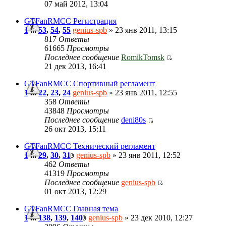
07 май 2012, 13:04
GTFanRMCC Регистрация
1
...
53
,
54
,
55
genius-spb
» 23 янв 2011, 13:15
817
Ответы
61665
Просмотры
Последнее сообщение
RomikTomsk
21 дек 2013, 16:41
GTFanRMCC Спортивный регламент
1
...
22
,
23
,
24
genius-spb
» 23 янв 2011, 12:55
358
Ответы
43848
Просмотры
Последнее сообщение
deni80s
26 окт 2013, 15:11
GTFanRMCC Технический регламент
1
...
29
,
30
,
31
genius-spb
» 23 янв 2011, 12:52
462
Ответы
41319
Просмотры
Последнее сообщение
genius-spb
01 окт 2013, 12:29
GTFanRMCC Главная тема
1
...
138
,
139
,
140
genius-spb
» 23 дек 2010, 12:27