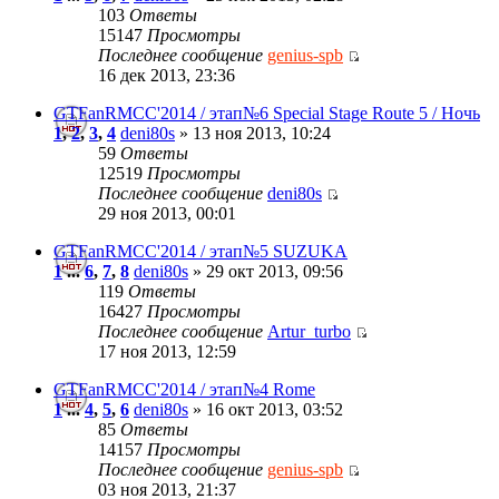
103
Ответы
15147
Просмотры
Последнее сообщение
genius-spb
16 дек 2013, 23:36
GTFanRMCC'2014 / этап№6 Special Stage Route 5 / Ночь
1
,
2
,
3
,
4
deni80s
» 13 ноя 2013, 10:24
59
Ответы
12519
Просмотры
Последнее сообщение
deni80s
29 ноя 2013, 00:01
GTFanRMCC'2014 / этап№5 SUZUKA
1
...
6
,
7
,
8
deni80s
» 29 окт 2013, 09:56
119
Ответы
16427
Просмотры
Последнее сообщение
Artur_turbo
17 ноя 2013, 12:59
GTFanRMCC'2014 / этап№4 Rome
1
...
4
,
5
,
6
deni80s
» 16 окт 2013, 03:52
85
Ответы
14157
Просмотры
Последнее сообщение
genius-spb
03 ноя 2013, 21:37