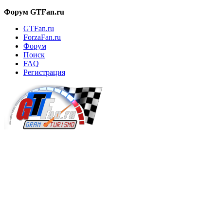
Форум GTFan.ru
GTFan.ru
ForzaFan.ru
Форум
Поиск
FAQ
Регистрация
Вход