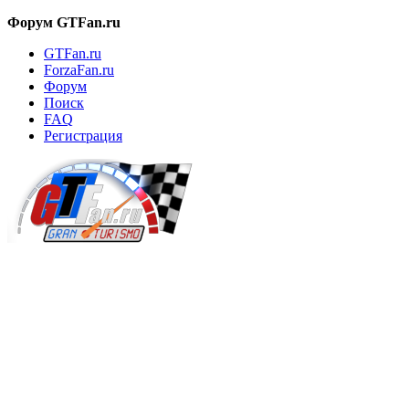
Форум GTFan.ru
GTFan.ru
ForzaFan.ru
Форум
Поиск
FAQ
Регистрация
Вход