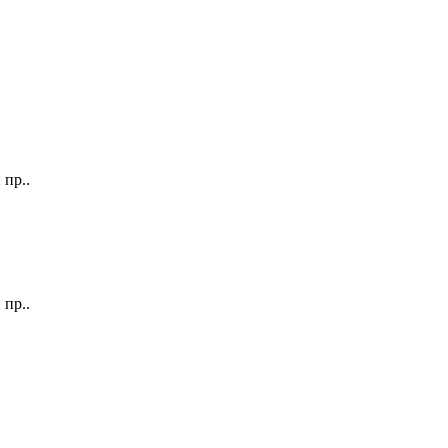
 пр..
 пр..