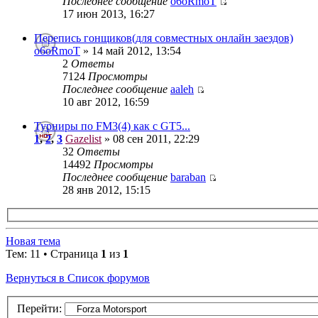
Последнее сообщение
o6oRmoT
17 июн 2013, 16:27
Перепись гонщиков(для совместных онлайн заездов)
o6oRmoT
» 14 май 2012, 13:54
2
Ответы
7124
Просмотры
Последнее сообщение
aaleh
10 авг 2012, 16:59
Турниры по FM3(4) как с GT5...
1
,
2
,
3
Gazelist
» 08 сен 2011, 22:29
32
Ответы
14492
Просмотры
Последнее сообщение
baraban
28 янв 2012, 15:15
Новая тема
Тем: 11 • Страница
1
из
1
Вернуться в Список форумов
Перейти: