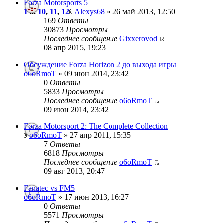
Forza Motorsports 5
1
...
10
,
11
,
12
Alexys68
» 26 май 2013, 12:50
169
Ответы
30873
Просмотры
Последнее сообщение
Gixxerovod
08 апр 2015, 19:23
Обсуждение Forza Horizon 2 до выхода игры
o6oRmoT
» 09 июн 2014, 23:42
0
Ответы
5833
Просмотры
Последнее сообщение
o6oRmoT
09 июн 2014, 23:42
Forza Motorsport 2: The Complete Collection
o6oRmoT
» 27 апр 2011, 15:35
7
Ответы
6818
Просмотры
Последнее сообщение
o6oRmoT
09 авг 2013, 20:47
Fanatec vs FM5
o6oRmoT
» 17 июн 2013, 16:27
0
Ответы
5571
Просмотры