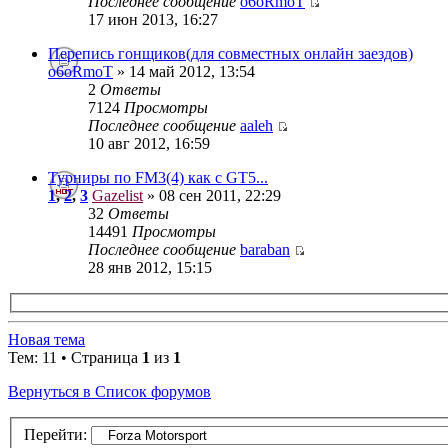
Последнее сообщение
o6oRmoT
17 июн 2013, 16:27
Перепись гонщиков(для совместных онлайн заездов)
o6oRmoT
» 14 май 2012, 13:54
2
Ответы
7124
Просмотры
Последнее сообщение
aaleh
10 авг 2012, 16:59
Турниры по FM3(4) как с GT5...
1
,
2
,
3
Gazelist
» 08 сен 2011, 22:29
32
Ответы
14491
Просмотры
Последнее сообщение
baraban
28 янв 2012, 15:15
Новая тема
Тем: 11 • Страница
1
из
1
Вернуться в Список форумов
Перейти: