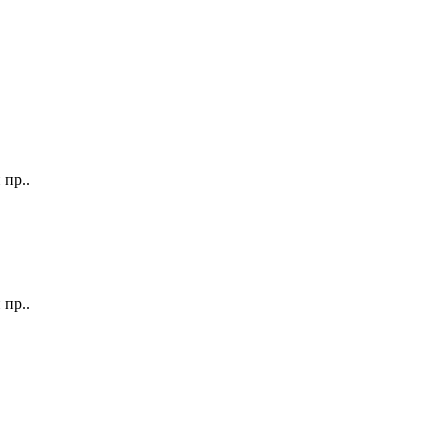
 пр..
 пр..