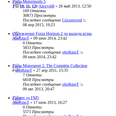
Forza Motorsports 5
1
...
10
,
11
,
12
Alexys68
» 26 май 2013, 12:50
169
Ответы
30873
Просмотры
Последнее сообщение
Gixxerovod
08 апр 2015, 19:23
Обсуждение Forza Horizon 2 до выхода игры
o6oRmoT
» 09 июн 2014, 23:42
0
Ответы
5833
Просмотры
Последнее сообщение
o6oRmoT
09 июн 2014, 23:42
Forza Motorsport 2: The Complete Collection
o6oRmoT
» 27 апр 2011, 15:35
7
Ответы
6818
Просмотры
Последнее сообщение
o6oRmoT
09 авг 2013, 20:47
Fanatec vs FM5
o6oRmoT
» 17 июн 2013, 16:27
0
Ответы
5571
Просмотры