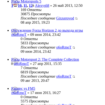
Forza Motorsports 5
1
...
10
,
11
,
12
Alexys68
» 26 май 2013, 12:50
169
Ответы
30875
Просмотры
Последнее сообщение
Gixxerovod
08 апр 2015, 19:23
Обсуждение Forza Horizon 2 до выхода игры
o6oRmoT
» 09 июн 2014, 23:42
0
Ответы
5833
Просмотры
Последнее сообщение
o6oRmoT
09 июн 2014, 23:42
Forza Motorsport 2: The Complete Collection
o6oRmoT
» 27 апр 2011, 15:35
7
Ответы
6819
Просмотры
Последнее сообщение
o6oRmoT
09 авг 2013, 20:47
Fanatec vs FM5
o6oRmoT
» 17 июн 2013, 16:27
0
Ответы
5575
Просмотры