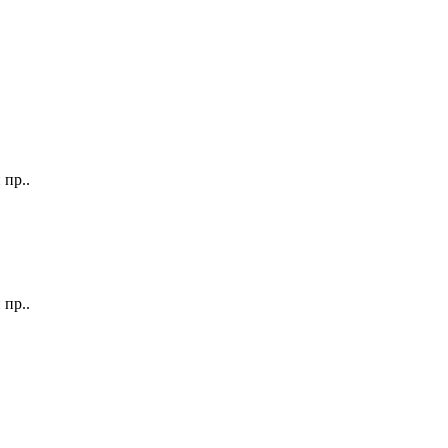
 пр..
 пр..