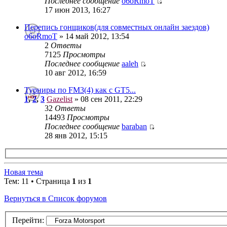
Последнее сообщение
o6oRmoT
17 июн 2013, 16:27
Перепись гонщиков(для совместных онлайн заездов)
o6oRmoT
» 14 май 2012, 13:54
2
Ответы
7125
Просмотры
Последнее сообщение
aaleh
10 авг 2012, 16:59
Турниры по FM3(4) как с GT5...
1
,
2
,
3
Gazelist
» 08 сен 2011, 22:29
32
Ответы
14493
Просмотры
Последнее сообщение
baraban
28 янв 2012, 15:15
Новая тема
Тем: 11 • Страница
1
из
1
Вернуться в Список форумов
Перейти: