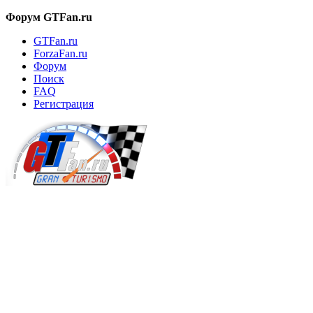
Форум GTFan.ru
GTFan.ru
ForzaFan.ru
Форум
Поиск
FAQ
Регистрация
Вход