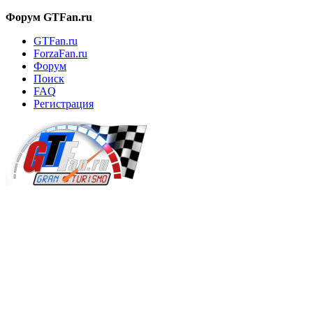
Форум GTFan.ru
GTFan.ru
ForzaFan.ru
Форум
Поиск
FAQ
Регистрация
Вход