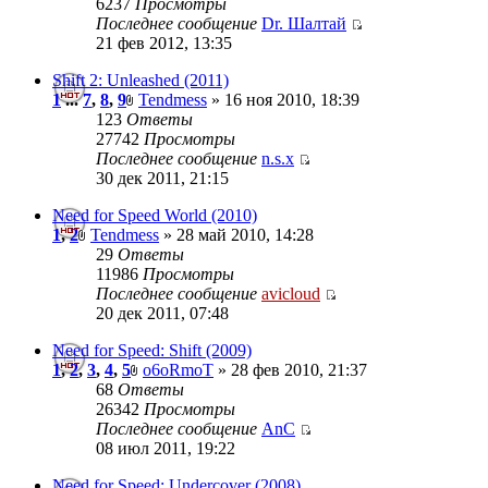
6237
Просмотры
Последнее сообщение
Dr. Шалтай
21 фев 2012, 13:35
Shift 2: Unleashed (2011)
1
...
7
,
8
,
9
Tendmess
» 16 ноя 2010, 18:39
123
Ответы
27742
Просмотры
Последнее сообщение
n.s.x
30 дек 2011, 21:15
Need for Speed World (2010)
1
,
2
Tendmess
» 28 май 2010, 14:28
29
Ответы
11986
Просмотры
Последнее сообщение
avicloud
20 дек 2011, 07:48
Need for Speed: Shift (2009)
1
,
2
,
3
,
4
,
5
o6oRmoT
» 28 фев 2010, 21:37
68
Ответы
26342
Просмотры
Последнее сообщение
AnC
08 июл 2011, 19:22
Need for Speed: Undercover (2008)