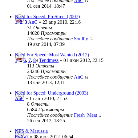
Последнее сообщение
AnC
01 сен 2014, 18:47
Need for Speed: ProStreet (2007)
1
,
2
,
3
AnC
» 23 апр 2010, 22:16
31
Ответы
14020
Просмотры
Последнее сообщение
Soulfly
19 авг 2014, 07:39
Need For Speed: Most Wanted (2012)
1
...
6
,
7
,
8
Tendmess
» 01 июн 2012, 22:15
113
Ответы
23246
Просмотры
Последнее сообщение
AnC
13 янв 2013, 12:11
Need for Speed: Underground (2003)
AnC
» 15 апр 2010, 21:53
8
Ответы
6584
Просмотры
Последнее сообщение
Fresh_Meat
26 сен 2012, 18:25
NFS & Marussia
RyXa7
» 08 июл 2012, 06:54