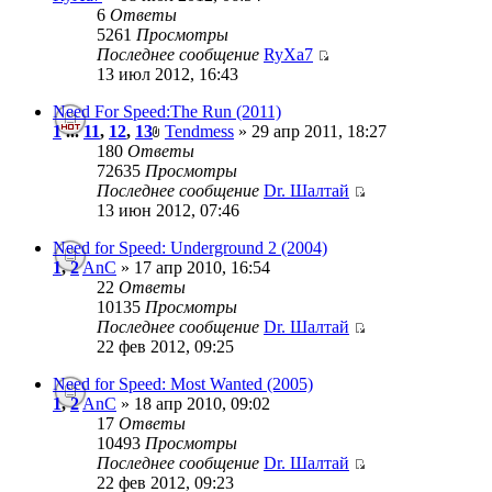
6
Ответы
5261
Просмотры
Последнее сообщение
RyXa7
13 июл 2012, 16:43
Need For Speed:The Run (2011)
1
...
11
,
12
,
13
Tendmess
» 29 апр 2011, 18:27
180
Ответы
72635
Просмотры
Последнее сообщение
Dr. Шалтай
13 июн 2012, 07:46
Need for Speed: Underground 2 (2004)
1
,
2
AnC
» 17 апр 2010, 16:54
22
Ответы
10135
Просмотры
Последнее сообщение
Dr. Шалтай
22 фев 2012, 09:25
Need for Speed: Most Wanted (2005)
1
,
2
AnC
» 18 апр 2010, 09:02
17
Ответы
10493
Просмотры
Последнее сообщение
Dr. Шалтай
22 фев 2012, 09:23