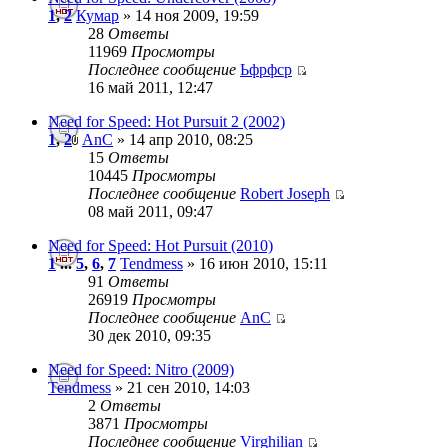
1
,
2
Кумар
» 14 ноя 2009, 19:59
28
Ответы
11969
Просмотры
Последнее сообщение
Ьфрфср
16 май 2011, 12:47
Need for Speed: Hot Pursuit 2 (2002)
1
,
2
AnC
» 14 апр 2010, 08:25
15
Ответы
10445
Просмотры
Последнее сообщение
Robert Joseph
08 май 2011, 09:47
Need for Speed: Hot Pursuit (2010)
1
...
5
,
6
,
7
Tendmess
» 16 июн 2010, 15:11
91
Ответы
26919
Просмотры
Последнее сообщение
AnC
30 дек 2010, 09:35
Need for Speed: Nitro (2009)
Tendmess
» 21 сен 2010, 14:03
2
Ответы
3871
Просмотры
Последнее сообщение
Virghilian