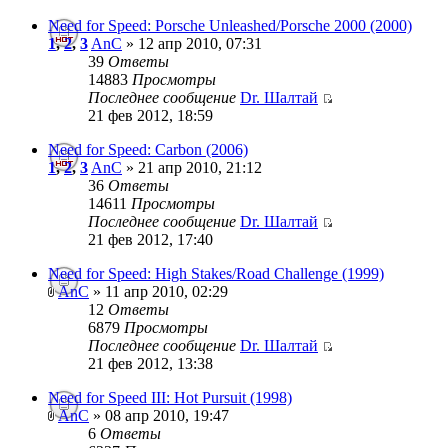
Need for Speed: Porsche Unleashed/Porsche 2000 (2000)
1
,
2
,
3
AnC
» 12 апр 2010, 07:31
39
Ответы
14883
Просмотры
Последнее сообщение
Dr. Шалтай
21 фев 2012, 18:59
Need for Speed: Carbon (2006)
1
,
2
,
3
AnC
» 21 апр 2010, 21:12
36
Ответы
14611
Просмотры
Последнее сообщение
Dr. Шалтай
21 фев 2012, 17:40
Need for Speed: High Stakes/Road Challenge (1999)
AnC
» 11 апр 2010, 02:29
12
Ответы
6879
Просмотры
Последнее сообщение
Dr. Шалтай
21 фев 2012, 13:38
Need for Speed III: Hot Pursuit (1998)
AnC
» 08 апр 2010, 19:47
6
Ответы