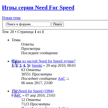
Игры серии Need For Speed
Новая тема
Тем: 20 • Страница
1
из
1
Темы
Ответы
Просмотры
Последнее сообщение
Какая из частей Need for Speed лучше?
1
,
2
,
3
,
4
,
5
Spenki
» 29 апр 2010, 00:01
63
Ответы
30551
Просмотры
Последнее сообщение
AnC
06 июн 2017, 23:00
The Need for Speed (1994)
AnC
» 07 апр 2010, 23:03
12
Ответы
7123
Просмотры