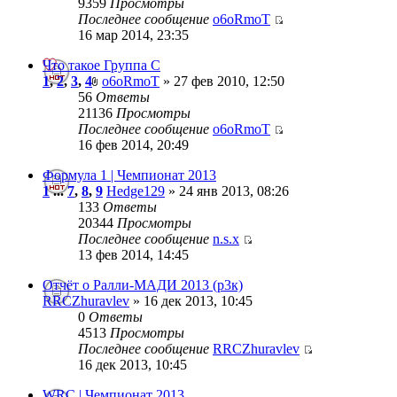
9359
Просмотры
Последнее сообщение
o6oRmoT
16 мар 2014, 23:35
Что такое Группа С
1
,
2
,
3
,
4
o6oRmoT
» 27 фев 2010, 12:50
56
Ответы
21136
Просмотры
Последнее сообщение
o6oRmoT
16 фев 2014, 20:49
Формула 1 | Чемпионат 2013
1
...
7
,
8
,
9
Hedge129
» 24 янв 2013, 08:26
133
Ответы
20344
Просмотры
Последнее сообщение
n.s.x
13 фев 2014, 14:45
Отчёт о Ралли-МАДИ 2013 (р3к)
RRCZhuravlev
» 16 дек 2013, 10:45
0
Ответы
4513
Просмотры
Последнее сообщение
RRCZhuravlev
16 дек 2013, 10:45
WRC | Чемпионат 2013