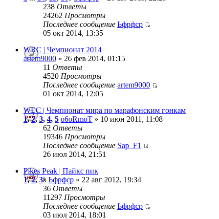
238
Ответы
24262
Просмотры
Последнее сообщение
Ьфрфср
05 окт 2014, 13:35
WRC | Чемпионат 2014
artem9000
» 26 фев 2014, 01:15
11
Ответы
4520
Просмотры
Последнее сообщение
artem9000
01 окт 2014, 12:05
WEC | Чемпионат мира по марафонским гонкам
1
,
2
,
3
,
4
,
5
o6oRmoT
» 10 июн 2011, 11:08
62
Ответы
19346
Просмотры
Последнее сообщение
Sap_F1
26 июл 2014, 21:51
Pikes Peak | Пайкс пик
1
,
2
,
3
Ьфрфср
» 22 авг 2012, 19:34
36
Ответы
11297
Просмотры
Последнее сообщение
Ьфрфср
03 июл 2014, 18:01