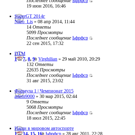
Последнее сообщение
Ьфрфср
19 июн 2016, 16:46
SuperGT 2014г
Nitro_Lis
» 08 апр 2014, 11:44
14
Ответы
5099
Просмотры
Последнее сообщение
Ьфрфср
22 сен 2015, 17:32
DTM
1
...
7
,
8
,
9
Virghilian
» 29 май 2010, 20:29
132
Ответы
22635
Просмотры
Последнее сообщение
Ьфрфср
31 авг 2015, 23:02
Формула 1 | Чемпионат 2015
artem9000
» 30 мар 2015, 02:44
9
Ответы
5068
Просмотры
Последнее сообщение
Ьфрфср
18 июл 2015, 22:45
Наши в мировом автоспорте
1
...
14
,
15
,
16
Ьфрфср
» 28 авг 2011, 22:28