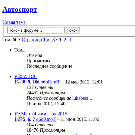
Автоспорт
Новая тема
Тем: 60 •
Страница
1
из
3
•
1
,
2
,
3
Темы
Ответы
Просмотры
Последнее сообщение
FIA WTCC
1
...
8
,
9
,
10
o6oRmoT
» 12 мар 2012, 12:01
137
Ответы
24457
Просмотры
Последнее сообщение
lukabest
16 июл 2017, 15:40
Ле Ман 24 часа | год 2015
1
...
5
,
6
,
7
o6oRmoT
» 11 июн 2015, 11:06
104
Ответы
18476
Просмотры