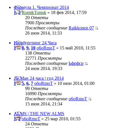
Формула 1. Чемпионат 2014
1
,
2
RomikTomsk
» 18 фев 2014, 17:59
20
Ответы
7900
Просмотры
Последнее сообщение
Raikkonen 07
26 июн 2014, 11:33
Нюрбургринг 24 Часа
1
...
8
,
9
,
10
o6oRmoT
» 15 май 2010, 11:55
138
Ответы
22771
Просмотры
Последнее сообщение
Ьфрфср
24 июн 2014, 19:33
Ле Ман 24 часа | год 2014
1
...
5
,
6
,
7
o6oRmoT
» 10 июн 2014, 01:00
99
Ответы
16990
Просмотры
Последнее сообщение
o6oRmoT
15 июн 2014, 21:34
ALMS | THE NEW ALMS
1
,
2
o6oRmoT
» 25 мар 2010, 01:55
24
Ответы