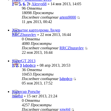
1
...
5
,
6
,
7
Alexys68
» 14 янв 2013, 14:05
96
Ответы
18098
Просмотры
Последнее сообщение
artem9000
11 дек 2013, 00:42
Закрытие картодрома Лидер
RRCZhuravlev
» 22 ноя 2013, 16:44
0
Ответы
4080
Просмотры
Последнее сообщение
RRCZhuravlev
22 ноя 2013, 16:44
SuperGT 2013
1
,
2
,
3
Ьфрфср
» 08 апр 2013, 20:53
36
Ответы
10453
Просмотры
Последнее сообщение
Ьфрфср
05 ноя 2013, 17:52
Supercup Porsche
xmobil
» 15 окт 2013, 21:24
0
Ответы
4257
Просмотры
Последнее сообщение
xmobil