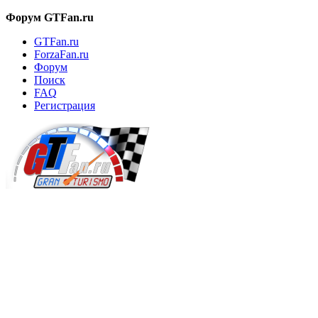
Форум GTFan.ru
GTFan.ru
ForzaFan.ru
Форум
Поиск
FAQ
Регистрация
Вход