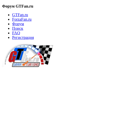
Форум GTFan.ru
GTFan.ru
ForzaFan.ru
Форум
Поиск
FAQ
Регистрация
Вход