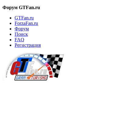
Форум GTFan.ru
GTFan.ru
ForzaFan.ru
Форум
Поиск
FAQ
Регистрация
Вход