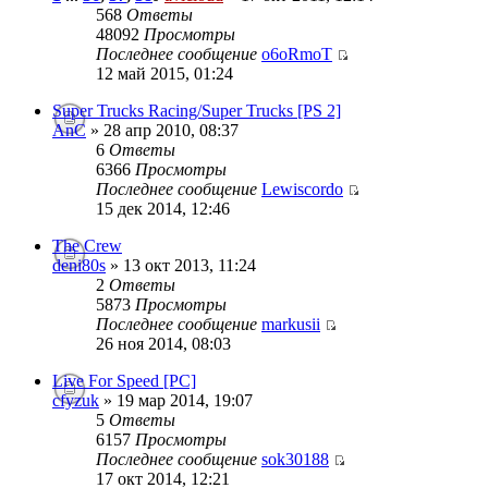
568
Ответы
48092
Просмотры
Последнее сообщение
o6oRmoT
12 май 2015, 01:24
Super Trucks Racing/Super Trucks [PS 2]
AnC
» 28 апр 2010, 08:37
6
Ответы
6366
Просмотры
Последнее сообщение
Lewiscordo
15 дек 2014, 12:46
The Crew
deni80s
» 13 окт 2013, 11:24
2
Ответы
5873
Просмотры
Последнее сообщение
markusii
26 ноя 2014, 08:03
Live For Speed [PC]
cfyzuk
» 19 мар 2014, 19:07
5
Ответы
6157
Просмотры
Последнее сообщение
sok30188
17 окт 2014, 12:21