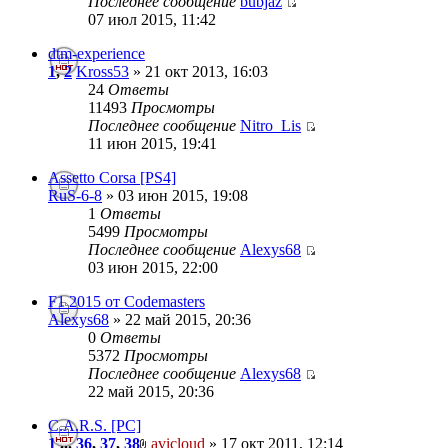
Последнее сообщение
bubjaz
07 июл 2015, 11:42
dtm-experience
1
,
2
Kross53
» 21 окт 2013, 16:03
24
Ответы
11493
Просмотры
Последнее сообщение
Nitro_Lis
11 июн 2015, 19:41
Assetto Corsa [PS4]
RuS-6-8
» 03 июн 2015, 19:08
1
Ответы
5499
Просмотры
Последнее сообщение
Alexys68
03 июн 2015, 22:00
F1 2015 от Codemasters
Alexys68
» 22 май 2015, 20:36
0
Ответы
5372
Просмотры
Последнее сообщение
Alexys68
22 май 2015, 20:36
C.A.R.S. [PC]
1
...
36
,
37
,
38
avicloud
» 17 окт 2011, 12:14