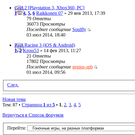
Grid 2 [Playstation 3, Xbox360, РС]
1
...
4
,
5
,
6
Raikkonen 07
» 29 янв 2013, 17:39
79
Ответы
36073
Просмотры
Последнее сообщение
Soulfly
03 июл 2014, 18:40
Real Racing 3 (iOS & Android)
1
,
2
Kross53
» 14 фев 2013, 11:27
21
Ответы
17802
Просмотры
Последнее сообщение
genius-spb
01 июл 2014, 09:56
След.
Новая тема
Тем: 87 •
Страница
1
из
5
•
1
,
2
,
3
,
4
,
5
Вернуться в Список форумов
Перейти: