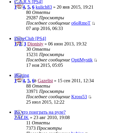
C.A.R.S [PS4]
1
...
4
,
5
,
6
kulich83
» 20 янв 2015, 19:21
80
Ответы
29287
Просмотры
Последнее сообщение
o6oRmoT
07 апр 2016, 06:33
DriveClub [PS4]
1
,
2
,
3
Dionisiy
» 06 июн 2013, 19:32
30
Ответы
15231
Просмотры
Последнее сообщение
OptiMystik
17 ноя 2015, 05:05
IRacing
1
...
4
,
5
,
6
Gazelist
» 15 сен 2011, 12:34
88
Ответы
33971
Просмотры
Последнее сообщение
Kross53
25 июл 2015, 12:22
Во что поиграть на руле?
ZALIK
» 23 авг 2010, 19:08
11
Ответы
7373
Просмотры