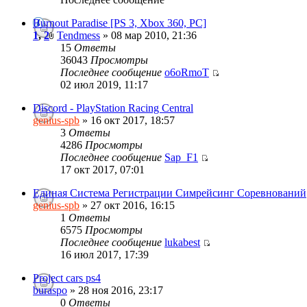
Burnout Paradise [PS 3, Xbox 360, PC]
1
,
2
Tendmess
» 08 мар 2010, 21:36
15
Ответы
36043
Просмотры
Последнее сообщение
o6oRmoT
02 июл 2019, 11:17
Discord - PlayStation Racing Central
genius-spb
» 16 окт 2017, 18:57
3
Ответы
4286
Просмотры
Последнее сообщение
Sap_F1
17 окт 2017, 07:01
Единая Система Регистрации Симрейсинг Соревнований
genius-spb
» 27 окт 2016, 16:15
1
Ответы
6575
Просмотры
Последнее сообщение
lukabest
16 июл 2017, 17:39
Project cars ps4
buraspo
» 28 ноя 2016, 23:17
0
Ответы