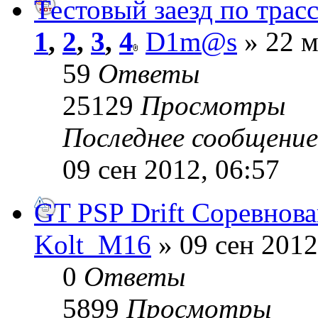
Тестовый заезд по трас
1
,
2
,
3
,
4
D1m@s
» 22 м
59
Ответы
25129
Просмотры
Последнее сообщени
09 сен 2012, 06:57
GT PSP Drift Соревнова
Kolt_M16
» 09 сен 2012
0
Ответы
5899
Просмотры