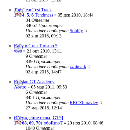
Top Gear Test Track
1
...
4
,
5
,
6
Tendmess
» 05 дек 2010, 18:44
84
Ответы
34667
Просмотры
Последнее сообщение
Soulfly
02 янв 2016, 09:13
Rally в Gran Turismo 5
vivo
» 21 окт 2010, 13:11
9
Ответы
8390
Просмотры
Последнее сообщение
zzaimark
02 апр 2015, 14:47
Russian GT Academy
Abstro
» 05 мар 2011, 09:53
6
Ответы
8451
Просмотры
Последнее сообщение
RRCZhuravlev
27 мар 2015, 12:14
Обсуждение игры [GT5]
1
...
68
,
69
,
70
o6oRmoT
» 29 ноя 2010, 08:46
1040
Ответы