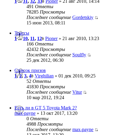
1
...
31
,
32
,
33
Pioner
» 21 авг 2010, 14:14
491
Ответы
78285
Просмотры
Последнее сообщение
Gordetskiy
15 июн 2013, 08:11
Трассы
1
...
10
,
11
,
12
Pioner
» 21 авг 2010, 13:23
166
Ответы
42432
Просмотры
Последнее сообщение
Soulfly
25 дек 2012, 06:30
Список призов
1
,
2
,
3
,
4
Virghilian
» 01 дек 2010, 09:25
52
Ответы
41830
Просмотры
Последнее сообщение
Vitur
10 мар 2012, 19:24
Есть ли в GT 5 Toyota Mark 2?
max-payne
» 13 окт 2017, 13:20
0
Ответы
4988
Просмотры
Последнее сообщение
max-payne
13 окт 2017, 13:20