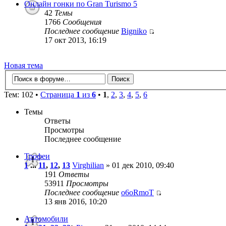
Онлайн гонки по Gran Turismo 5
42
Темы
1766
Сообщения
Последнее сообщение
Bigniko
17 окт 2013, 16:19
Новая тема
Тем: 102 •
Страница
1
из
6
•
1
,
2
,
3
,
4
,
5
,
6
Темы
Ответы
Просмотры
Последнее сообщение
Трофеи
1
...
11
,
12
,
13
Virghilian
» 01 дек 2010, 09:40
191
Ответы
53911
Просмотры
Последнее сообщение
o6oRmoT
13 янв 2016, 10:20
Автомобили