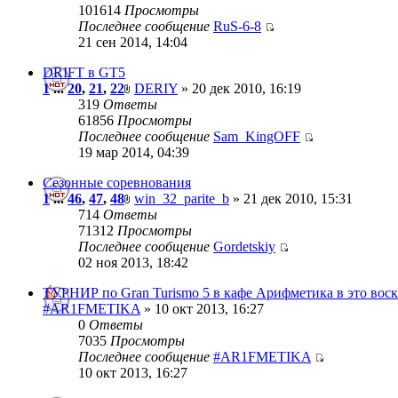
101614
Просмотры
Последнее сообщение
RuS-6-8
21 сен 2014, 14:04
DRIFT в GT5
1
...
20
,
21
,
22
DERIY
» 20 дек 2010, 16:19
319
Ответы
61856
Просмотры
Последнее сообщение
Sam_KingOFF
19 мар 2014, 04:39
Сезонные соревнования
1
...
46
,
47
,
48
win_32_parite_b
» 21 дек 2010, 15:31
714
Ответы
71312
Просмотры
Последнее сообщение
Gordetskiy
02 ноя 2013, 18:42
ТУРНИР по Gran Turismo 5 в кафе Арифметика в это воск
#AR1FMETIKA
» 10 окт 2013, 16:27
0
Ответы
7035
Просмотры
Последнее сообщение
#AR1FMETIKA
10 окт 2013, 16:27