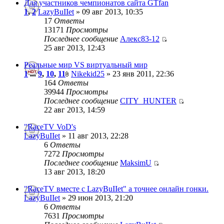
Для участников чемпионатов сайта GTfan
1
,
2
LazyBuIIet
» 09 авг 2013, 10:35
17
Ответы
13171
Просмотры
Последнее сообщение
Алекс83-12
25 авг 2013, 12:43
Реальные мир VS виртуальный мир
1
...
9
,
10
,
11
Nikekid25
» 23 янв 2011, 22:36
164
Ответы
39944
Просмотры
Последнее сообщение
CITY_HUNTER
22 авг 2013, 14:59
"RaceTV VoD's
LazyBuIIet
» 11 авг 2013, 22:28
6
Ответы
7272
Просмотры
Последнее сообщение
MaksimU
13 авг 2013, 18:20
"RaceTV вместе с LazyBuIIet" а точнее онлайн гонки.
LazyBuIIet
» 29 июн 2013, 21:20
6
Ответы
7631
Просмотры