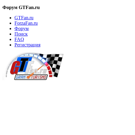
Форум GTFan.ru
GTFan.ru
ForzaFan.ru
Форум
Поиск
FAQ
Регистрация
Вход