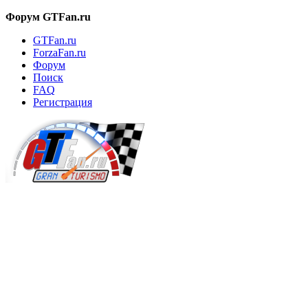
Форум GTFan.ru
GTFan.ru
ForzaFan.ru
Форум
Поиск
FAQ
Регистрация
Вход