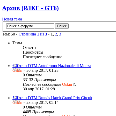
Архив (РЛКГ - GT6)
Новая тема
Тем: 50 •
Страница
1
из
3
•
1
,
2
,
3
Темы
Ответы
Просмотры
Последнее сообщение
6-й этап DTM Autodromo Nazionale di Monza
Oskin
» 30 апр 2017, 01:28
0
Ответы
33132
Просмотры
Последнее сообщение
Oskin
30 апр 2017, 01:28
5-й этап DTM Brands Hatch Grand Prix Circuit
Oskin
» 23 апр 2017, 05:14
0
Ответы
4405
Просмотры