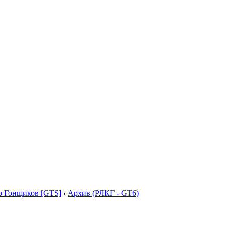
р Гонщиков [GTS]
‹
Архив (РЛКГ - GT6)