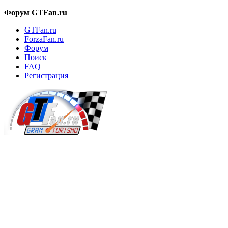
Форум GTFan.ru
GTFan.ru
ForzaFan.ru
Форум
Поиск
FAQ
Регистрация
Вход