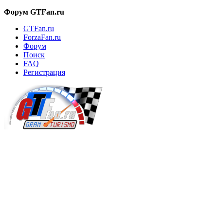
Форум GTFan.ru
GTFan.ru
ForzaFan.ru
Форум
Поиск
FAQ
Регистрация
Вход