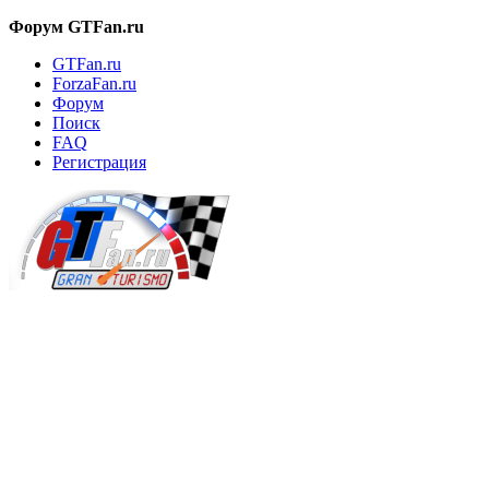
Форум GTFan.ru
GTFan.ru
ForzaFan.ru
Форум
Поиск
FAQ
Регистрация
Вход