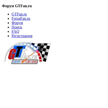
Форум GTFan.ru
GTFan.ru
ForzaFan.ru
Форум
Поиск
FAQ
Регистрация
Вход