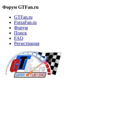
Форум GTFan.ru
GTFan.ru
ForzaFan.ru
Форум
Поиск
FAQ
Регистрация
Вход