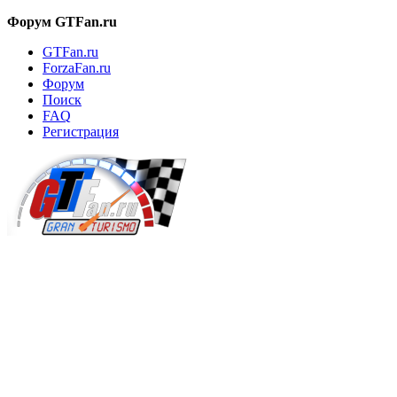
Форум GTFan.ru
GTFan.ru
ForzaFan.ru
Форум
Поиск
FAQ
Регистрация
Вход