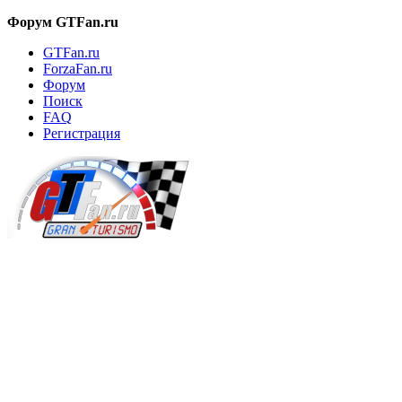
Форум GTFan.ru
GTFan.ru
ForzaFan.ru
Форум
Поиск
FAQ
Регистрация
Вход