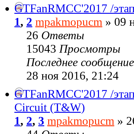
GTFanRMCC'2017 /этап
1
,
2
mpakmopucm
» 09 н
26
Ответы
15043
Просмотры
Последнее сообщени
28 ноя 2016, 21:24
GTFanRMCC'2017 /этап№
Circuit (T&W)
1
,
2
,
3
mpakmopucm
» 2