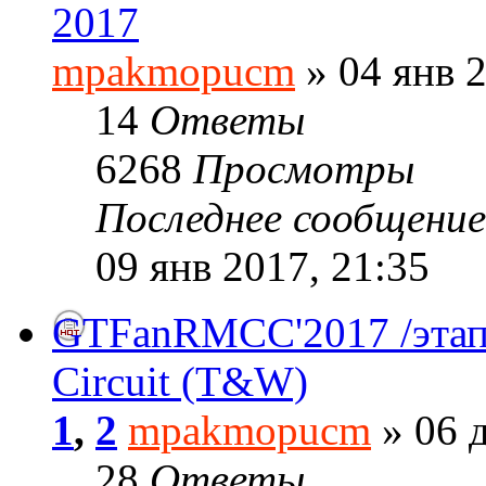
2017
mpakmopucm
» 04 янв 2
14
Ответы
6268
Просмотры
Последнее сообщени
09 янв 2017, 21:35
GTFanRMCC'2017 /этап№
Circuit (T&W)
1
,
2
mpakmopucm
» 06 д
28
Ответы