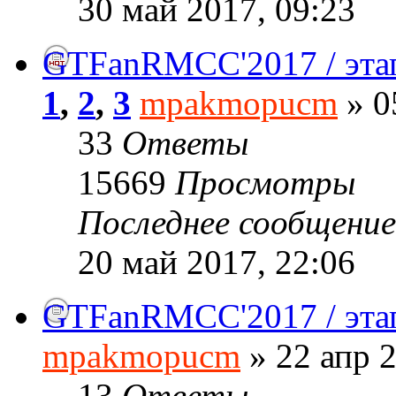
30 май 2017, 09:23
GTFanRMCC'2017 / эта
1
,
2
,
3
mpakmopucm
» 0
33
Ответы
15669
Просмотры
Последнее сообщени
20 май 2017, 22:06
GTFanRMCC'2017 / этап
mpakmopucm
» 22 апр 2
13
Ответы