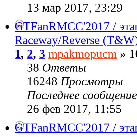
13 мар 2017, 23:29
GTFanRMCC'2017 / этап
Raceway/Reverse (T&W
1
,
2
,
3
mpakmopucm
» 1
38
Ответы
16248
Просмотры
Последнее сообщени
26 фев 2017, 11:55
GTFanRMCC'2017 / этап№