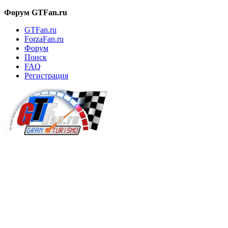
Форум GTFan.ru
GTFan.ru
ForzaFan.ru
Форум
Поиск
FAQ
Регистрация
Вход