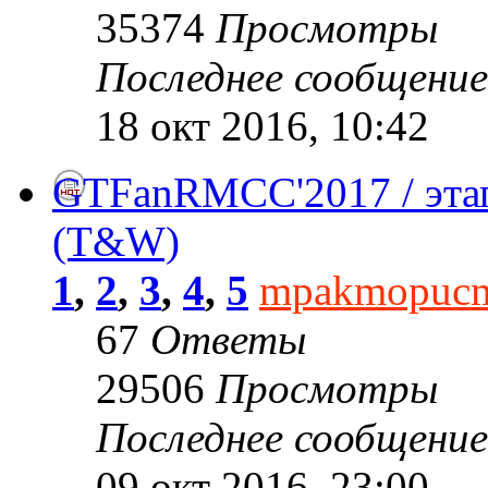
35374
Просмотры
Последнее сообщени
18 окт 2016, 10:42
GTFanRMCC'2017 / этап
(T&W)
1
,
2
,
3
,
4
,
5
mpakmopuc
67
Ответы
29506
Просмотры
Последнее сообщени
09 окт 2016, 23:00