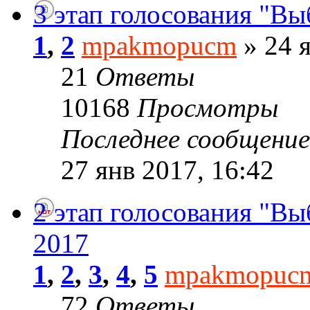
3 этап голосования "Вы
1
,
2
mpakmopucm
» 24 я
21
Ответы
10168
Просмотры
Последнее сообщени
27 янв 2017, 16:42
2 этап голосования "В
2017
1
,
2
,
3
,
4
,
5
mpakmopuc
72
Ответы