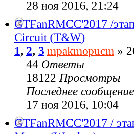
28 ноя 2016, 21:24
GTFanRMCC'2017 /этап№
Circuit (T&W)
1
,
2
,
3
mpakmopucm
» 2
44
Ответы
18122
Просмотры
Последнее сообщени
17 ноя 2016, 10:04
GTFanRMCC'2017 / эта