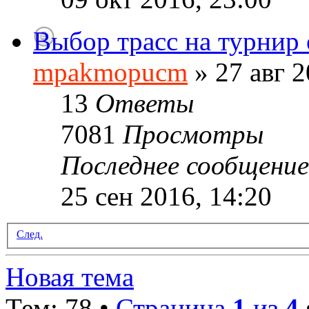
Выбор трасс на турнир 
mpakmopucm
» 27 авг 2
13
Ответы
7081
Просмотры
Последнее сообщени
25 сен 2016, 14:20
След.
Новая тема
Тем: 78 •
Страница
1
из
4