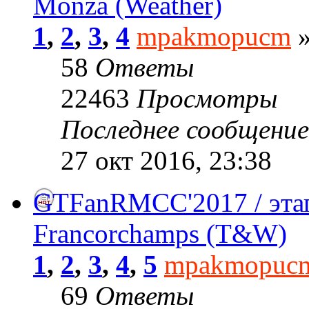
Monza (Weather)
1
,
2
,
3
,
4
mpakmopucm
»
58
Ответы
22463
Просмотры
Последнее сообщени
27 окт 2016, 23:38
GTFanRMCC'2017 / этап
Francorchamps (T&W)
1
,
2
,
3
,
4
,
5
mpakmopuc
69
Ответы