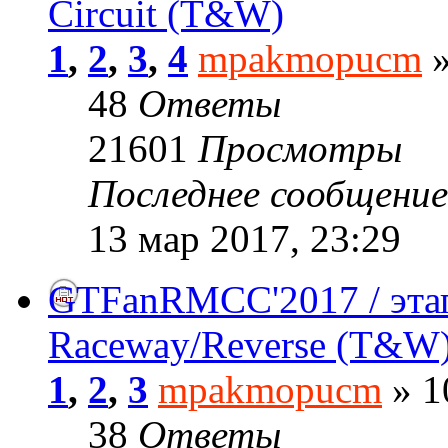
Circuit (T&W)
1
,
2
,
3
,
4
mpakmopucm
»
48
Ответы
21601
Просмотры
Последнее сообщени
13 мар 2017, 23:29
GTFanRMCC'2017 / этап
Raceway/Reverse (T&W
1
,
2
,
3
mpakmopucm
» 1
38
Ответы