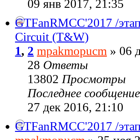
09 янв 2017, 21:35
GTFanRMCC'2017 /этап№
Circuit (T&W)
1
,
2
mpakmopucm
» 06 д
28
Ответы
13802
Просмотры
Последнее сообщени
27 дек 2016, 21:10
GTFanRMCC'2017 /этап