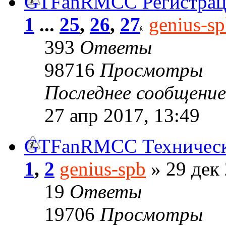
GTFanRMCC Регистрац
1
...
25
,
26
,
27
genius-s
393
Ответы
98716
Просмотры
Последнее сообщени
27 апр 2017, 13:49
GTFanRMCC Техническ
1
,
2
genius-spb
» 29 дек 
19
Ответы
19706
Просмотры