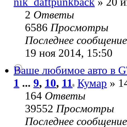
nik_daftpunkback
» 20 и
2
Ответы
6586
Просмотры
Последнее сообщени
19 ноя 2014, 15:50
Ваше любимое авто в 
1
...
9
,
10
,
11
Кумар
» 14
164
Ответы
39552
Просмотры
Последнее сообщени