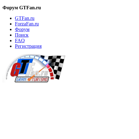
Форум GTFan.ru
GTFan.ru
ForzaFan.ru
Форум
Поиск
FAQ
Регистрация
Вход