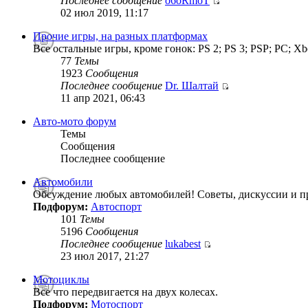
Последнее сообщение
o6oRmoT
02 июл 2019, 11:17
Прочие игры, на разных платформах
Все остальные игры, кроме гонок: PS 2; PS 3; PSP; PC; Xb
77
Темы
1923
Сообщения
Последнее сообщение
Dr. Шалтай
11 апр 2021, 06:43
Авто-мото форум
Темы
Сообщения
Последнее сообщение
Автомобили
Обсуждение любых автомобилей! Советы, дискуссии и п
Подфорум:
Автоспорт
101
Темы
5196
Сообщения
Последнее сообщение
lukabest
23 июл 2017, 21:27
Мотоциклы
Все что передвигается на двух колесах.
Подфорум:
Мотоспорт