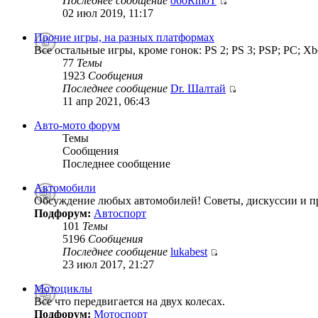
Последнее сообщение
o6oRmoT
02 июл 2019, 11:17
Прочие игры, на разных платформах
Все остальные игры, кроме гонок: PS 2; PS 3; PSP; PC; Xb
77
Темы
1923
Сообщения
Последнее сообщение
Dr. Шалтай
11 апр 2021, 06:43
Авто-мото форум
Темы
Сообщения
Последнее сообщение
Автомобили
Обсуждение любых автомобилей! Советы, дискуссии и п
Подфорум:
Автоспорт
101
Темы
5196
Сообщения
Последнее сообщение
lukabest
23 июл 2017, 21:27
Мотоциклы
Все что передвигается на двух колесах.
Подфорум:
Мотоспорт