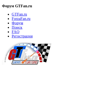
Форум GTFan.ru
GTFan.ru
ForzaFan.ru
Форум
Поиск
FAQ
Регистрация
Вход