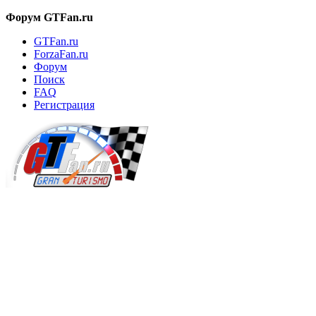
Форум GTFan.ru
GTFan.ru
ForzaFan.ru
Форум
Поиск
FAQ
Регистрация
Вход