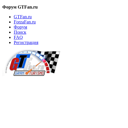
Форум GTFan.ru
GTFan.ru
ForzaFan.ru
Форум
Поиск
FAQ
Регистрация
Вход