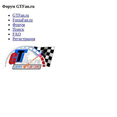
Форум GTFan.ru
GTFan.ru
ForzaFan.ru
Форум
Поиск
FAQ
Регистрация
Вход